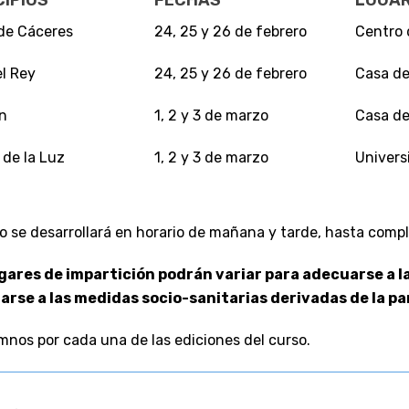
CIPIOS
FECHAS
LUGAR
de Cáceres
24, 25 y 26 de febrero
Centro 
el Rey
24, 25 y 26 de febrero
Casa de
n
1, 2 y 3 de marzo
Casa de
 de la Luz
1, 2 y 3 de marzo
Univers
so se desarrollará en horario de mañana y tarde, hasta comp
gares de impartición podrán variar para adecuarse a l
arse a las medidas socio-sanitarias derivadas de la p
mnos por cada una de las ediciones del curso.