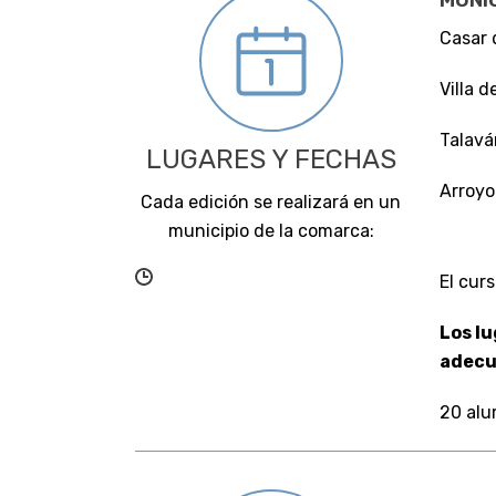
MUNI
Casar 
Villa d
Talavá
LUGARES Y FECHAS
Arroyo
Cada edición se realizará en un
municipio de la comarca:
El cur
Los lu
adecu
20 alu