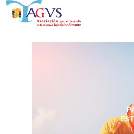
P
EST