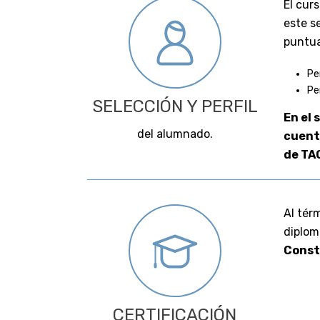
El cur
este se
puntua
Pe
Pe
SELECCIÓN Y PERFIL
En el
del alumnado.
cuent
de TA
Al tér
diplom
Const
CERTIFICACIÓN