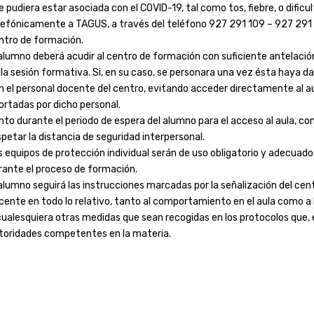
e pudiera estar asociada con el COVID-19, tal como tos, fiebre, o dificu
lefónicamente a TAGUS, a través del teléfono 927 291 109 – 927 291 
ntro de formación.
 alumno deberá acudir al centro de formación con suficiente antelació
 la sesión formativa. Si, en su caso, se personara una vez ésta haya
n el personal docente del centro, evitando acceder directamente al au
ortadas por dicho personal.
nto durante el periodo de espera del alumno para el acceso al aula, c
spetar la distancia de seguridad interpersonal.
s equipos de protección individual serán de uso obligatorio y adecuados
rante el proceso de formación.
 alumno seguirá las instrucciones marcadas por la señalización del cent
cente en todo lo relativo, tanto al comportamiento en el aula como a 
cualesquiera otras medidas que sean recogidas en los protocolos que, e
toridades competentes en la materia.