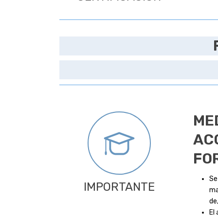
ME
AC
FO
Se
IMPORTANTE
ma
de
El