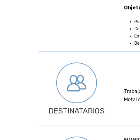
Objeti
Po
Co
Es
De
Trabaj
Metal 
DESTINATARIOS