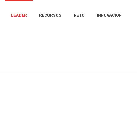
LEADER
RECURSOS
RETO
INNOVACIÓN
CIO
/
LEADER
/
CONVOCATORIAS
/
4ª CONVOCATORIA