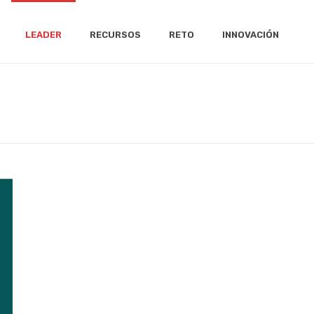
LEADER
RECURSOS
RETO
INNOVACIÓN
DER
/
CONVOCATORIAS
/
10ª CONVOCATORIA LEADER