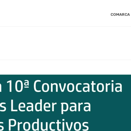
COMARCA
INICIO
/
LEA