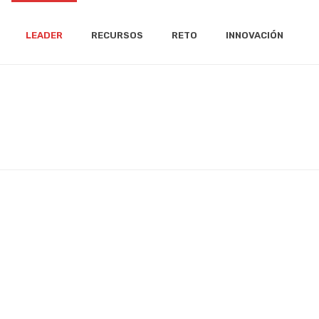
LEADER
RECURSOS
RETO
INNOVACIÓN
LEADER
/
CONVOCATORIAS
/
7ª CONVOCATORIA 2021