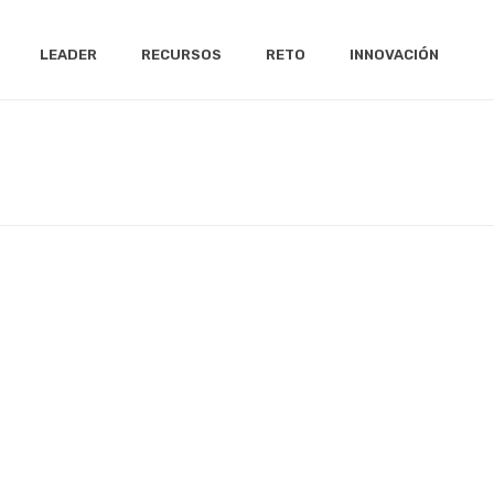
LEADER
RECURSOS
RETO
INNOVACIÓN
INICIO
/
SEMANA DE LA TORTA