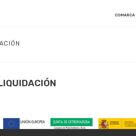
COMARCA
DACIÓN
INICIO
/
LEADER
/
CONVOCATORIAS
/
1ª
 LIQUIDACIÓN