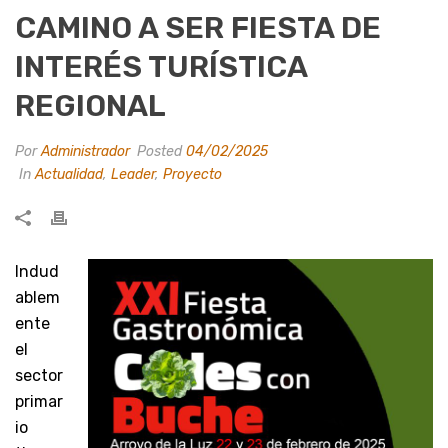
CAMINO A SER FIESTA DE
INTERÉS TURÍSTICA
REGIONAL
Por
Administrador
Posted
04/02/2025
In
Actualidad
,
Leader
,
Proyecto
Indud
ablem
ente
el
sector
primar
io