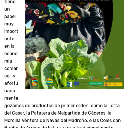
tiene
un
papel
muy
import
ante
en la
econo
mía
comar
cal, y
afortu
nada
mente
gozamos de productos de primer orden, como la Torta
del Casar, la Patatera de Malpartida de Cáceres, la
Morcilla Ventera de Navas del Madroño, o las Coles con
Buche de Arroyo de la Luz, y que tradicionalmente