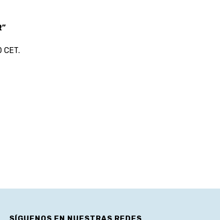
R”
0 CET.
SÍGUENOS EN NUESTRAS REDES