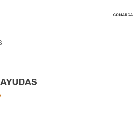
COMARCA
S
INICIO
/
LEADER
/
CONVOCATORIAS
 AYUDAS
a