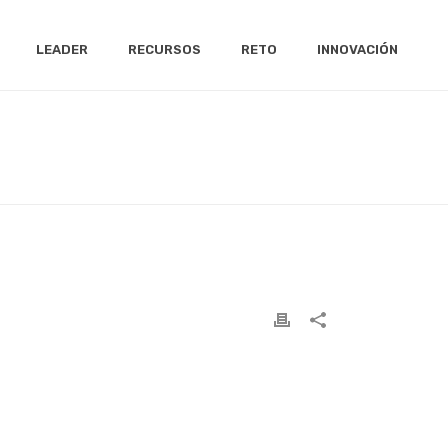
LEADER
RECURSOS
RETO
INNOVACIÓN
/
6ª CONVOCATORIA
/ DECLARACIÓN OTRAS AYUDAS