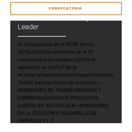
CONVOCATORIA
10ª Convocatoria de Ayudas
Leader
Se ha publicado en el #DOE de hoy
29/12/2023 los extractos de la 10ª
convocatoria de Ayudas LEADER en
aplicación de la EDLP de la
#ComarcaTajoSalorAlmonte gestionada por
TAGUS, para las líneas de actuación: •
INVERSIONES EN TRANSFORMACIÓN Y
COMERCIALIZACIÓN DE PRODUCTOS
AGRÍCOLAS: 100.000,00 € • INVERSIONES
EN LA CREACIÓN Y DESARROLLO DE
EMPRESAS Y […]